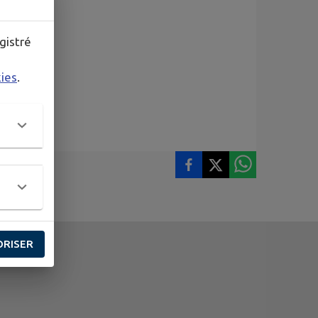
gistré
kies
.
ORISER