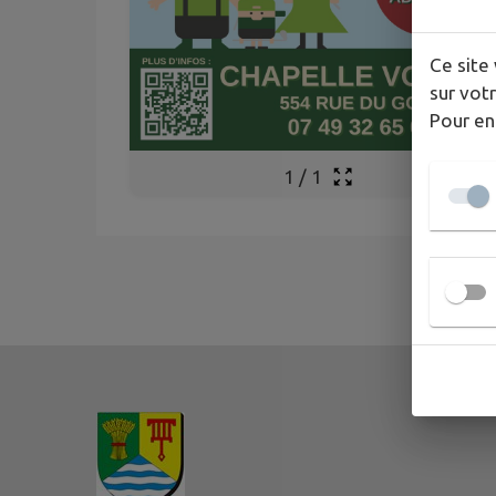
Ce site 
sur votr
Pour en
1
/
1