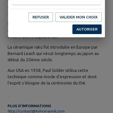
C'est l'étroite collaboration entre Chojiro, potier
coréen (1516-1592), et Rikyu, maitre du thé local
(1521-1591), qui donne naissance au raku.
REFUSER
VALIDER MON CHOIX
Le raku fut adopté comme patronyme par les
AUTORISER
descendants de son inventeur. Sa fabrication est
encore active aujourd'hui.
La céramique raku fut introduite en Europe par
Bernard Leach qui vécut longtemps au japon au
début du 20ème siècle.
Aux USA en 1958, Paul Solder utilisa cette
technique comme mode d'expression et dont
l'esprit s'éloigne de la cérémonie du thé.
PLUS D'INFORMATIONS
http://contact@kimceramik.com