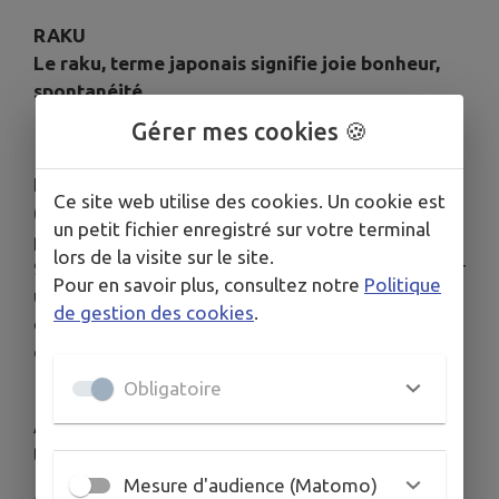
RAKU
Le raku, terme japonais signifie joie bonheur,
spontanéité.
Gérer mes cookies 🍪
Le raku est une technique de cuisson rapide
Ce site web utilise des cookies. Un cookie est
(environ 1 heure) dont le principe est de retirer les
un petit fichier enregistré sur votre terminal
pièces émaillées incandescentes du four (environ
lors de la visite sur le site.
900°C) à l'aide d'une pince, puis de les déposer sur
Pour en savoir plus, consultez notre
Politique
un lit de copeaux de bois. Ce processus permet
de gestion des cookies
.
d'obtenir sur les parties non émaillées et dans les
craquelures du noir de fumée. (
voir photos
)
Obligatoire
Au japon, le raku est associé à la cérémonie du
thé.
Mesure d'audience (Matomo)