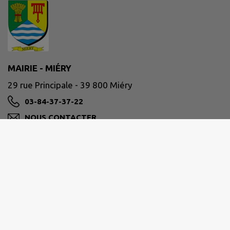
MAIRIE - MIÉRY
29 rue Principale - 39 800 Miéry
03-84-37-37-22
NOUS CONTACTER
M'Y RENDRE
www.miery.fr
Site réalisé par
IntraMuros SAS
|
Mentions légales
|
CGU
|
Politique de confidentialité
|
Accessibilité : partiellement conforme
|
Gérer mes cookies
|
Rechercher
|
Plan du site