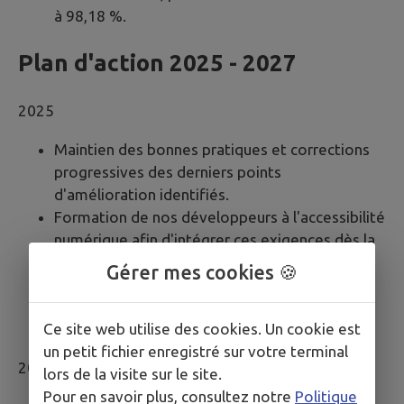
à 98,18 %.
Plan d'action 2025 - 2027
2025
Maintien des bonnes pratiques et corrections
progressives des derniers points
d'amélioration identifiés.
Formation de nos développeurs à l'accessibilité
numérique afin d'intégrer ces exigences dès la
conception des sites.
Gérer mes cookies 🍪
Accompagnement des mairies dans leur
compréhension et leur mise en conformité
Ce site web utilise des cookies. Un cookie est
avec les réglementations en vigueur.
un petit fichier enregistré sur votre terminal
2026
lors de la visite sur le site.
Pour en savoir plus, consultez notre
Politique