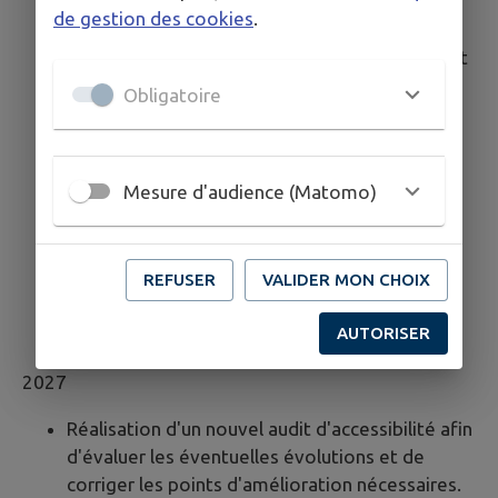
Mise en place d'un suivi régulier pour s'assurer
de gestion des cookies
.
du maintien de la conformité.
Poursuite de la formation des développeurs et
sensibilisation des rédacteurs de contenu.
Obligatoire
Adaptation aux éventuelles évolutions du
RGAA et des réglementations en matière
d'accessibilité numérique.
Mesure d'audience (Matomo)
Veille réglementaire :
Mise en place d'une
veille continue pour suivre l'évolution des
normes et réglementations relatives à
l'accessibilité numérique, afin de garantir une
REFUSER
VALIDER MON CHOIX
mise à jour rapide des sites en cas de
AUTORISER
modification des exigences légales.
2027
Réalisation d'un nouvel audit d'accessibilité afin
d'évaluer les éventuelles évolutions et de
corriger les points d'amélioration nécessaires.